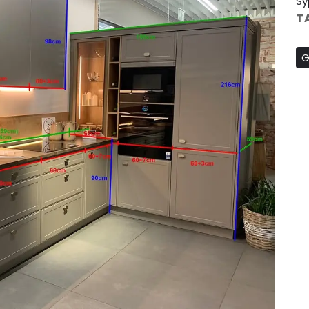
Sy
T
G