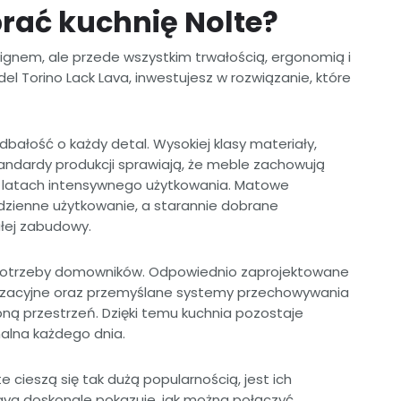
rać kuchnię Nolte?
signem, ale przede wszystkim trwałością, ergonomią i
l Torino Lack Lava, inwestujesz w rozwiązanie, które
 dbałość o każdy detal. Wysokiej klasy materiały,
andardy produkcji sprawiają, że meble zachowują
u latach intensywnego użytkowania. Matowe
dzienne użytkowanie, a starannie dobrane
łej zabudowy.
otrzeby domowników. Odpowiednio zaprojektowane
nizacyjne oraz przemyślane systemy przechowywania
 przestrzeń. Dzięki temu kuchnia pozostaje
alna każdego dnia.
 cieszą się tak dużą popularnością, jest ich
Lava doskonale pokazuje, jak można połączyć