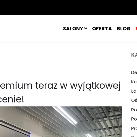
SALONY
OFERTA
BLOG
K
De
Ku
remium teraz w wyjątkowej
Ła
cenie!
Oś
Po
Po
Pr