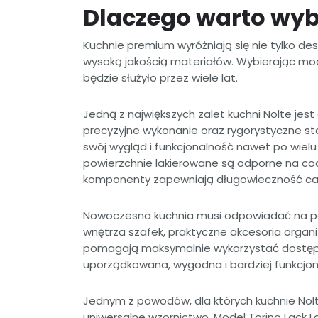
Dlaczego warto wyb
Kuchnie premium wyróżniają się nie tylko de
wysoką jakością materiałów. Wybierając mode
będzie służyło przez wiele lat.
Jedną z największych zalet kuchni Nolte jest
precyzyjne wykonanie oraz rygorystyczne st
swój wygląd i funkcjonalność nawet po wiel
powierzchnie lakierowane są odporne na co
komponenty zapewniają długowieczność ca
Nowoczesna kuchnia musi odpowiadać na p
wnętrza szafek, praktyczne akcesoria orga
pomagają maksymalnie wykorzystać dostępną
uporządkowana, wygodna i bardziej funkcjon
Jednym z powodów, dla których kuchnie Nolte
uniwersalne wzornictwo. Model Torino Lack 