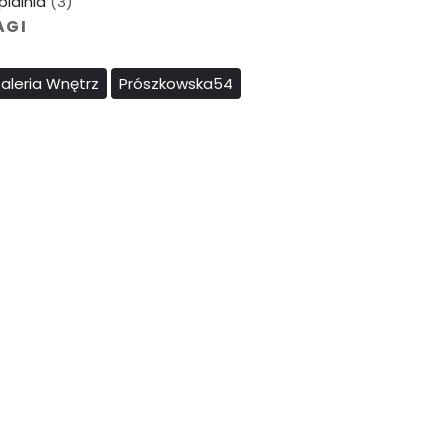
pialnia
(3)
AGI
aleria Wnętrz
Prószkowska54