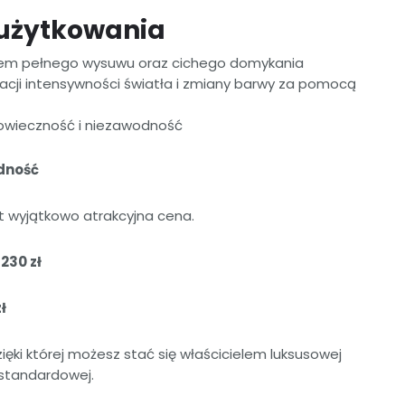
 użytkowania
tem pełnego wysuwu oraz cichego domykania
lacji intensywności światła i zmiany barwy za pomocą
owieczność i niezawodność
dność
t wyjątkowo atrakcyjna cena.
230 zł
ł
ięki której możesz stać się właścicielem luksusowej
 standardowej.