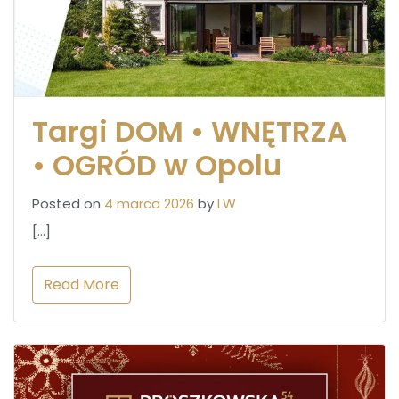
Targi DOM • WNĘTRZA
• OGRÓD w Opolu
Posted on
4 marca 2026
by
LW
[…]
Read More