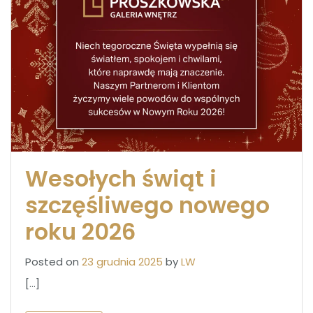
Wesołych świąt i
szczęśliwego nowego
roku 2026
Posted on
23 grudnia 2025
by
LW
[…]