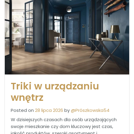
Triki w urządzaniu
wnętrz
Posted on
28 lipca 2026
by
@Prószkowska54
W dzisiejszych czasach dla osób urządzających
swoje mieszkanie czy dom kluczowy jest czas,
jakość produktów, szeroki asortyment i