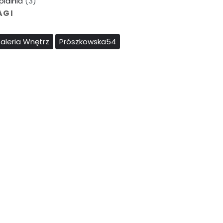
pialnia
(3)
AGI
aleria Wnętrz
Prószkowska54