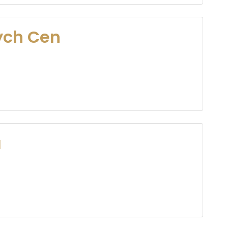
ych Cen
a