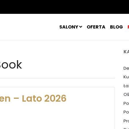
SALONY
OFERTA
BLOG
K
Book
De
Ku
Ła
Oś
en – Lato 2026
Po
Po
Pr