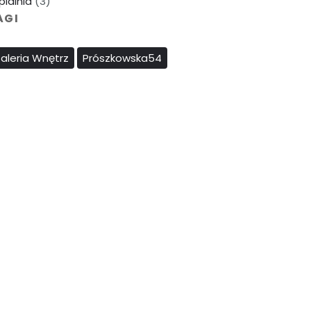
pialnia
(3)
AGI
aleria Wnętrz
Prószkowska54