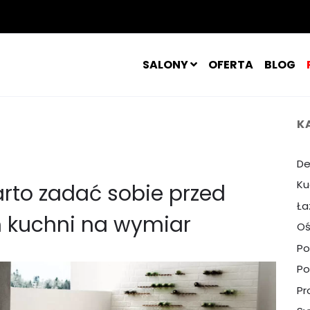
SALONY
OFERTA
BLOG
K
De
Ku
arto zadać sobie przed
Ła
kuchni na wymiar
Oś
Po
Po
Pr