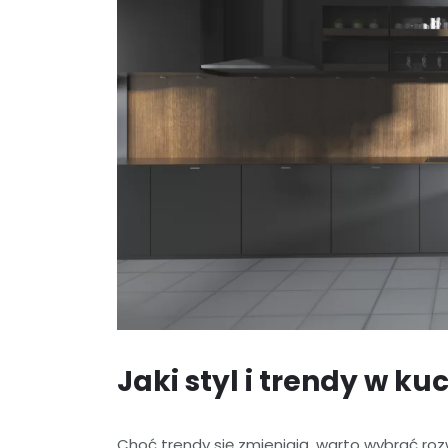
Jaki styl i trendy w ku
Choć trendy się zmieniają, warto wybrać ro