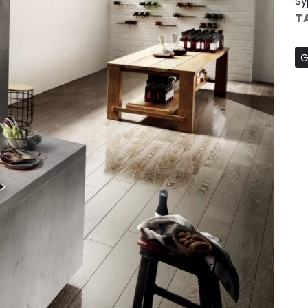
Sy
T
G